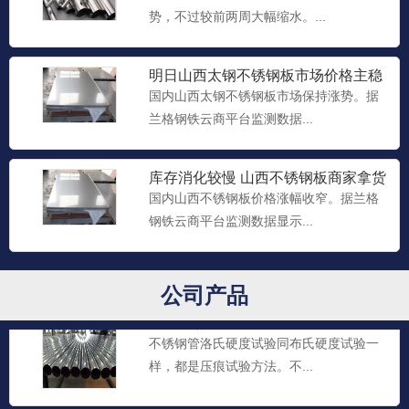
势，不过较前两周大幅缩水。...
明日山西太钢不锈钢板市场价格主稳
山西不锈钢管
个涨
国内山西太钢不锈钢板市场保持涨势。据
不锈钢管的内径在6.0mm以上，壁厚在
兰格钢铁云商平台监测数据...
13mm以下的退火不锈...
库存消化较慢 山西不锈钢板商家拿货
暂缓
山西厚壁不锈钢管
国内山西不锈钢板价格涨幅收窄。据兰格
不锈钢管维氏硬度试验也是一种压痕试验
钢铁云商平台监测数据显示...
方法，可用于测定很薄的金...
公司产品
山西不锈钢管
不锈钢管洛氏硬度试验同布氏硬度试验一
样，都是压痕试验方法。不...