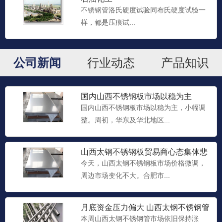
不锈钢管洛氏硬度试验同布氏硬度试验一
样，都是压痕试...
公司新闻
行业动态
产品知识
国内山西不锈钢板市场以稳为主
国内山西不锈钢板市场以稳为主，小幅调
整。周初，华东及华北地区...
山西太钢不锈钢板​贸易商心态集体悲
观 备货意愿降至冰点
今天，山西太钢不锈钢板市场价格微调，
周边市场变化不大。合肥市...
月底资金压力偏大 山西太钢不锈钢管​
贸易商松动出货意愿明显
本周山西太钢不锈钢管市场依旧保持涨