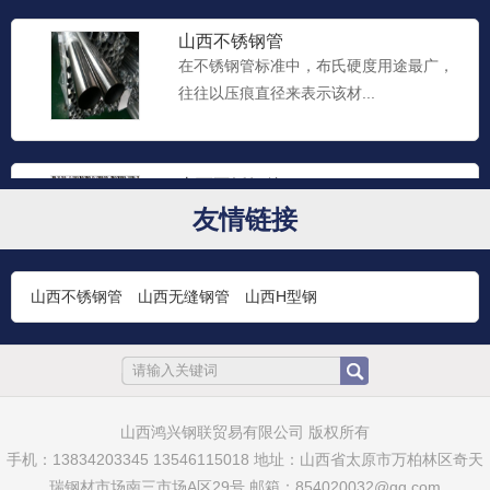
山西不锈钢管
在不锈钢管标准中，布氏硬度用途最广，
往往以压痕直径来表示该材...
山西不锈钢管
不锈钢管一般常用布氏、洛氏、维氏三种
友情链接
硬度指标来衡量其硬度。...
山西不锈钢管
山西无缝钢管
山西H型钢
山西太钢不锈钢管
不锈钢钢管是一种中空的长条圆形钢材，
主要广泛用于石油、化工、...
山西鸿兴钢联贸易有限公司 版权所有
手机：13834203345 13546115018 地址：山西省太原市万柏林区奇天
山西不锈钢板
瑞钢材市场南三市场A区29号 邮箱：854020032@qq.com