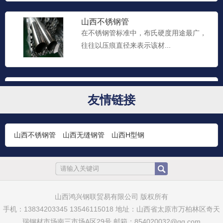
山西不锈钢管
在不锈钢管标准中，布氏硬度用途最广，
往往以压痕直径来表示该材...
山西不锈钢管
不锈钢管一般常用布氏、洛氏、维氏三种
友情链接
硬度指标来衡量其硬度。...
山西不锈钢管
山西无缝钢管
山西H型钢
山西太钢不锈钢管
不锈钢钢管是一种中空的长条圆形钢材，
主要广泛用于石油、化工、...
山西鸿兴钢联贸易有限公司 版权所有
手机：13834203345 13546115018 地址：山西省太原市万柏林区奇天
山西不锈钢板
瑞钢材市场南三市场A区29号 邮箱：854020032@qq.com