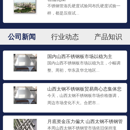
不锈钢管洛氏硬度试验同布氏硬度试验一
样，都是压痕试...
公司新闻
行业动态
产品知识
国内山西不锈钢板市场以稳为主
国内山西不锈钢板市场以稳为主，小幅调
整。周初，华东及华北地区...
山西太钢不锈钢板​贸易商心态集体悲
观 备货意愿降至冰点
今天，山西太钢不锈钢板市场价格微调，
周边市场变化不大。合肥市...
月底资金压力偏大 山西太钢不锈钢管​
贸易商松动出货意愿明显
本周山西太钢不锈钢管市场依旧保持涨