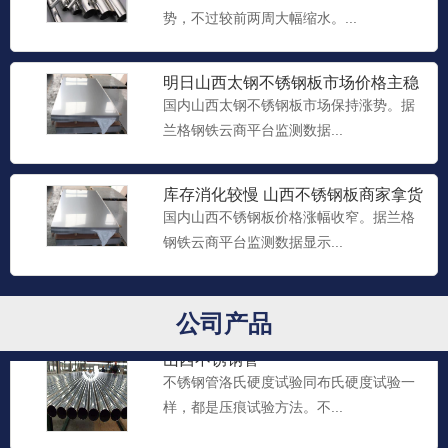
势，不过较前两周大幅缩水。...
明日山西太钢不锈钢板市场价格主稳
山西不锈钢管
个涨
国内山西太钢不锈钢板市场保持涨势。据
不锈钢管的内径在6.0mm以上，壁厚在
兰格钢铁云商平台监测数据...
13mm以下的退火不锈...
库存消化较慢 山西不锈钢板商家拿货
暂缓
国内山西不锈钢板价格涨幅收窄。据兰格
山西厚壁不锈钢管
钢铁云商平台监测数据显示...
不锈钢管维氏硬度试验也是一种压痕试验
方法，可用于测定很薄的金...
公司产品
山西不锈钢管
不锈钢管洛氏硬度试验同布氏硬度试验一
样，都是压痕试验方法。不...