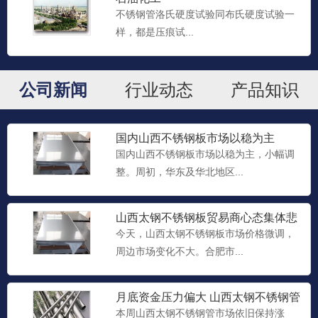
不锈钢管洛氏硬度试验同布氏硬度试验一
样，都是压痕试...
公司新闻
行业动态
产品知识
国内山西不锈钢板市场以稳为主
国内山西不锈钢板市场以稳为主，小幅调
整。周初，华东及华北地区...
山西太钢不锈钢板​贸易商心态集体悲
观 备货意愿降至冰点
今天，山西太钢不锈钢板市场价格微调，
周边市场变化不大。合肥市...
月底资金压力偏大 山西太钢不锈钢管​
贸易商松动出货意愿明显
本周山西太钢不锈钢管市场依旧保持涨