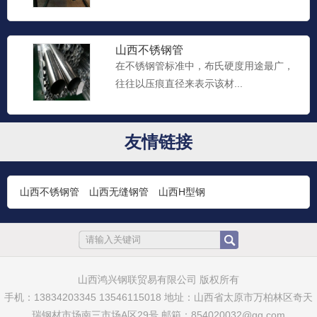
山西不锈钢管
在不锈钢管标准中，布氏硬度用途最广，
往往以压痕直径来表示该材...
山西不锈钢管
友情链接
不锈钢管一般常用布氏、洛氏、维氏三种
硬度指标来衡量其硬度。...
山西不锈钢管
山西无缝钢管
山西H型钢
山西太钢不锈钢管
不锈钢钢管是一种中空的长条圆形钢材，
主要广泛用于石油、化工、...
山西鸿兴钢联贸易有限公司 版权所有
手机：13834203345 13546115018 地址：山西省太原市万柏林区奇天
瑞钢材市场南三市场A区29号 邮箱：854020032@qq.com