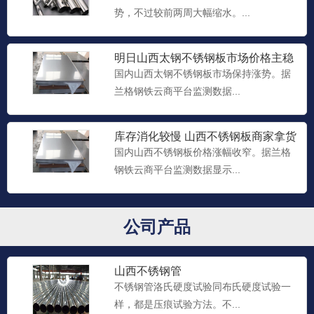
势，不过较前两周大幅缩水。...
明日山西太钢不锈钢板市场价格主稳
个涨
国内山西太钢不锈钢板市场保持涨势。据
山西不锈钢管
兰格钢铁云商平台监测数据...
不锈钢管的内径在6.0mm以上，壁厚在
13mm以下的退火不锈...
库存消化较慢 山西不锈钢板商家拿货
暂缓
国内山西不锈钢板价格涨幅收窄。据兰格
钢铁云商平台监测数据显示...
山西厚壁不锈钢管
不锈钢管维氏硬度试验也是一种压痕试验
方法，可用于测定很薄的金...
公司产品
山西不锈钢管
不锈钢管洛氏硬度试验同布氏硬度试验一
样，都是压痕试验方法。不...